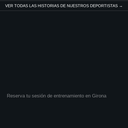
les varias veces. Uri me da 
maratón, nos vamos con un ma
VER TODAS LAS HISTORIAS DE NUESTROS DEPORTISTAS →
mentación diaria y siempre 
gracias a sus consejos y dedica
diente de mi rendimiento y 
Muchas gracias Uri!
esidades. ¿Tienes algún 
a? ¿Un vuelo urgente? 
mente te sientes con pereza? 
anizará tu plan según sea 
o.Dicho esto, lo que hace 
 a Uri es su contagiosa pasión 
eporte y su genuino interés no 
convertirte en un mejor atleta, 
bién en ayudarte a disfrutar 
ceso. Me alegro de haber 
 a Uri y te recomiendo que tú 
Reserva tu sesión de entrenamiento en Girona
 lo conozcas.