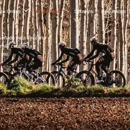
to Online
Presencial
Sobre mi
Resultados
iseñado para ayudarte
n más confianza y
 pie.