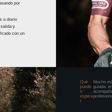
pasando por
s a diario
 salida y
ficado con un
Qué
Mucho má
puede
guiada, e
s
acompaña
espera
profesiona
r