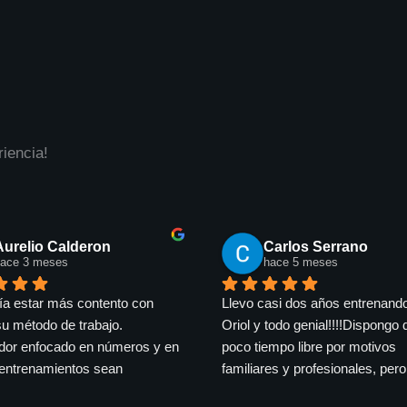
iencia!
Federico Thomas Schober Alvarez
Santi Plans
hace 9 meses
hace 9 meses
a Uri en diciembre de 2023 por 
El mejor entrenador que se podr
dación. Sigue siendo mi 
pedir, un grande que te ayuda a
dor y le estoy sumamente 
conseguir todos tus objetivos d
ido. Mi rendimiento mejoró 
manera muy fácil y que te aport
mo y superé mis marcas 
mucho conocimiento. Ironman, 