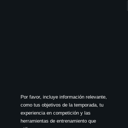
 
necesidades de cada momento. 
persona
mateur. 
¡Hasta pronto Uri!
retroali
s a mis 
está pen
 me 
mis nec
problem
sión. 
¿Simple
as 
Él reorg
necesari
especial
por el d
solo en 
sino tam
del pro
conocido
Por favor, incluye información relevante,
también
como tus objetivos de la temporada, tu
experiencia en competición y las
herramientas de entrenamiento que