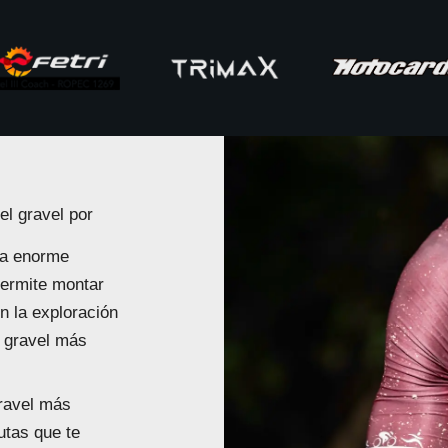
el gravel por
na enorme
permite montar
en la exploración
e gravel más
gravel más
rutas que te