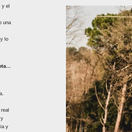
 y el
o una
y lo
leta…
a.
real
 y
ia y