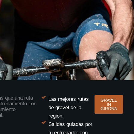
s que una ruta
Las mejores rutas
GRAVEL
ntrenamiento con
IN
de gravel de la
GIRONA
miento
l.
región.
Salidas guiadas por
tu entrenador con