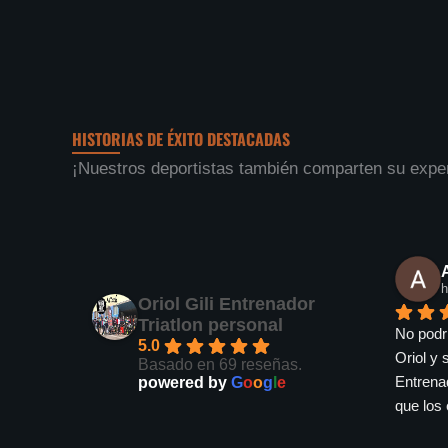
HISTORIAS DE ÉXITO DESTACADAS
¡Nuestros deportistas también comparten su exper
Lluis Armengol
hace 7 meses
Oriol Gili Entrenador
Triatlon personal
o con 
He estado siete años entrenando con 
Conocí 
5.0
 de muy 
Oriol. Sólo tengo buenas palabras y 
recomen
Basado en 69 reseñas.
agradecimiento por el trabajo realizado 
entrena
powered by
G
o
o
g
l
e
 
durante todo este tiempo, por su 
agradec
stema 
paciencia y adaptabilidad a mis 
muchísi