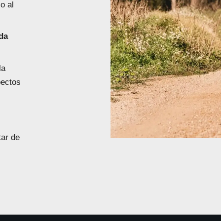
o al
da
la
pectos
tar de